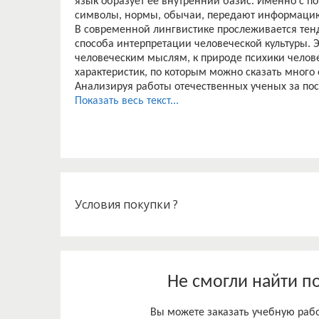
язык образует ее внутренний базис. Именно с 
символы, нормы, обычаи, передают информацию
В современной лингвистике прослеживается тен
способа интерпретации человеческой культуры. Эт
человеческим мыслям, к природе психики челове
характеристик, по которым можно сказать много 
Анализируя работы отечественных ученых за пос
отчетливо выраженную тенденцию к интенсивн
Показать весь текст...
культурологической лингвистики. В ходе истории
колоссальное влияние на быт и менталитет, дава
критике и оценке. У каждого народа своя культур
обусловленные историей, правила жизни.
В нашем современном мире, где коммуникации п
одной, конкретной, страны или нескольких стран
национальной специфики различных лингвокульт
Условия покупки ?
Исследование понятия «честь» в лингвокультуро
является недостаточно изученным и вызывает за
обширным употреблением данного понятия в яз
понятия «честь» лежат мотивационный, провок
аспект характеризуется тем, что чем более знач
Не смогли найти п
Вы можете заказать учебную работ