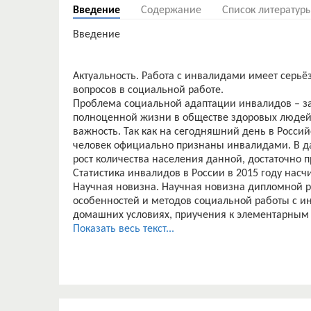
Введение
Содержание
Список литератур
Введение
Актуальность. Работа с инвалидами имеет серь
вопросов в социальной работе.
Проблема социальной адаптации инвалидов – за
полноценной жизни в обществе здоровых людей
важность. Так как на сегодняшний день в Росс
человек официально признаны инвалидами. В д
рост количества населения данной, достаточно 
Статистика инвалидов в России в 2015 году насч
Научная новизна. Научная новизна дипломной р
особенностей и методов социальной работы с и
домашних условиях, приучения к элементарным п
нормативно-правовых актов по данной категории
Показать весь текст...
профессиональных социальных работников, кото
Практическая значимость. Материалы и результ
студентами для написания рефератов, докладов,
форумах, диспутах, а также при подготовке к се
Объект дипломной работы – инвалиды.