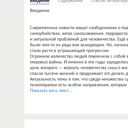
Введение
Содержание
Список литератур
Введение
Современные новости кишат сообщениями о под
самоубийствах, актах самосожжения, террориста
и актуальной проблемой для человечества. Ещё 
были чем-то из ряда вон выходящим. Но, начиная
стали расти в устрашающей прогрессии.
Огромное количество людей покончили с собой в
мировых войны. И именно в эти годы зародилос
цель которого — вернуть человечеству смысл жиз
спасла тысячи жизней и продолжает это делать д
Актуальность темы в том, что среди множества
психотерапии есть особое направление, которые
середине XX века. Да, оно, как и все остальные
Показать весь текст...
лечебное воздействие на организм человека и ег
смыслов его жизни.
Если говорить более научным языком, под терм
психотерапии, основанный на психолого-антропо
австрийским психиатром, психологом и невроло
Слово «логос» греческого происхождения интерп