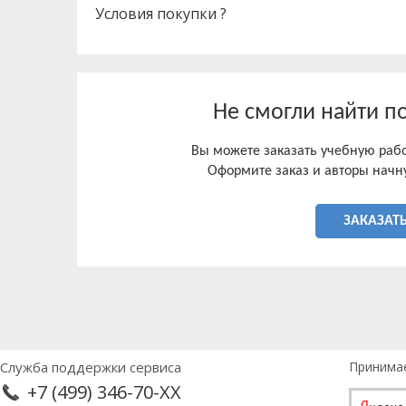
«смысл». Если же говорить о других столь же вер
Условия покупки ?
«рациональный порядок» и «слово», то они для 
ли подойдут, ведь задачей логотерапевтов являе
посредством рациональных доводов, а помощь в
индивидуального смысла.
Не смогли найти п
Вы можете заказать учебную работ
Оформите заказ и авторы начну
ЗАКАЗАТЬ
Служба поддержки сервиса
Принима
+7 (499) 346-70-XX