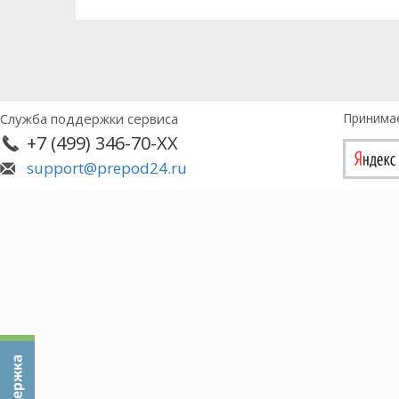
- изучение сущности бюджетного финансирован
политики;
- изучение методов оценки эффективности испо
- проведение анализа расходов бюджета города
- изучение финансового контроля и его организ
социальную политику.
Служба поддержки сервиса
Принима
Объектом исследования бюджет города Москва.
+7 (499) 346-70-XX
Предметом исследования расходы бюджетов субъ
эффективности.
support@prepod24.ru
В данной работе использованы такие методы ис
графическое и табличное представление инфор
В качестве информационной базы для написани
нормативно- правовые документы, регулирующие
литература в отношении понятия и структуры ра
так же статистические данные Министерства фи
Структура данной работы состоит из введения, т
используемой литературы.
Во введение приведено обоснование актуальнос
основная цель исследования и задачи, с помощь
Так же во введение приведены объект и предме
информации и информационная база.
В первой главе данной работы приведены основ