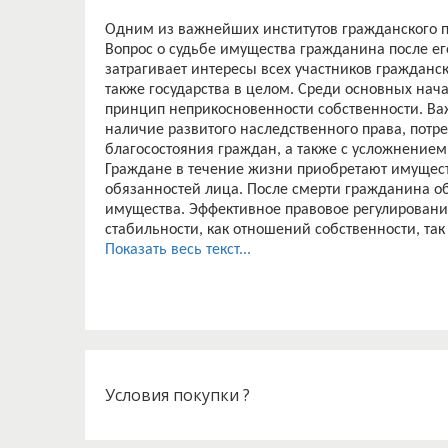
Одним из важнейших институтов гражданского пр
Вопрос о судьбе имущества гражданина после ег
затрагивает интересы всех участников гражданск
также государства в целом. Среди основных нач
принцип неприкосновенности собственности. Ва
наличие развитого наследственного права, потре
благосостояния граждан, а также с усложнением
Граждане в течение жизни приобретают имущест
обязанностей лица. После смерти гражданина об
имущества. Эффективное правовое регулировани
стабильности, как отношений собственности, так
Особого внимания заслуживает такой обязател
Показать весь текст...
субъект (субъективный состав). Субъективный со
правоотношения, поэтому без его раскрытия не
наследственные правоотношения. Раскрытие суб
правоотношения позволит осуществить правовое
«наследственные правоотношения» для дальней
права. Кроме того, определение правового статус
относящихся, остается достаточно дискуссионн
Условия покупки ?
Это свидетельствует о том, что тема настоящего