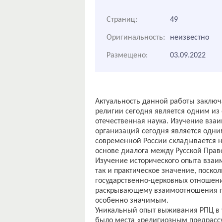
Страниц:
49
Оригинальность:
неизвестно
Размещено:
03.09.2022
Актуальность данной работы заключа
религии сегодня является одним из
отечественная наука. Изучение вза
организаций сегодня является одни
современной России складывается н
основе диалога между Русской Прав
Изучение исторического опыта взаи
так и практическое значение, поско
государственно-церковных отношен
раскрывающему взаимоотношения гос
особенно значимым.
Уникальный опыт выживания РПЦ в ус
было места «религиозным предрассу