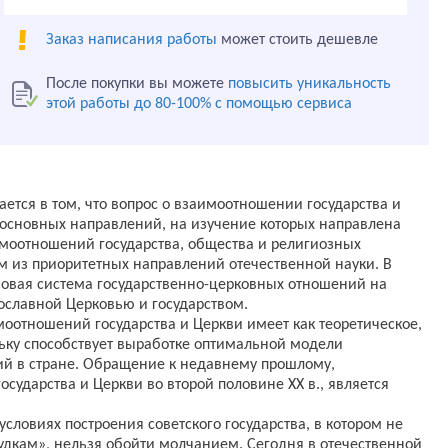
Заказ написания работы
может стоить дешевле
После покупки вы можете
повысить уникальность
этой работы до 80-100% с помощью сервиса
ется в том, что вопрос о взаимоотношении государства и
 основных направлений, на изучение которых направлена
имоотношений государства, общества и религиозных
м из приоритетных направлений отечественной науки. В
овая система государственно-церковных отношений на
ославной Церковью и государством.
моотношений государства и Церкви имеет как теоретическое,
льку способствует выработке оптимальной модели
ий в стране. Обращение к недавнему прошлому,
ударства и Церкви во второй половине XX в., является
ловиях построения советского государства, в котором не
дкам», нельзя обойти молчанием. Сегодня в отечественной