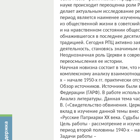
науке происходит переоценка роли Р
делает актуальным исследование рел
период является наименее изученны
из общественной жизни в советский 
и на нравственном состоянии общес
обнажившегося в последнее десятиле
традицией. Сегодня РПЦ активно зая
деятельность, становясь значимым 
Неоднозначная роль Церкви в совре
переосмысления ее истории.
Научная новизна состоит в том, чт
комплексному анализу взаимоотноше
х – начале 1950-х гг. практически отс
Обзор источников. Источники были 
Федерации (ГАРФ). В работе исполь
Анализ литературы. Данная тема час
В. («Свидетельство обвинения. Церк
вклад в изучение данной темы внес 
«Русские Патриархи XX века. Судьбы
Цель работы - рассмотрение и изуч
период второй половины 1940-х – нач
Задачи работы –