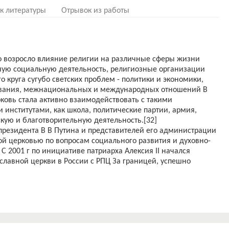
к литературы
Отрывок из работы
о возросло влияние религии на различные сферы жизни
ную социальную деятельность, религиозные организации
 круга сугубо светских проблем - политики и экономики,
азования, межнациональных и международных отношений В
рковь стала активно взаимодействовать с такими
институтами, как школа, политические партии, армия,
кую и благотворительную деятельность.[32]
 президента В В Путина и представителей его администрации
ой церковью по вопросам социального развития и духовно-
С 2001 г по инициативе патриарха Алексия II начался
славной церкви в России с РПЦ За границей, успешно
нта России .Вклад Церкви и лично патриарха в создание
диалога был высоко оценен лидером государства. За труды
знания российского общества, созидание общественной
х гуманитарных, культурных и социальных проблем,
нального и межконфессионального мира» президент В В
ую в истории России Государственную премию за достижения