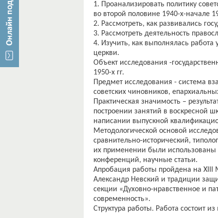
1. Проанализировать политику совет
во второй половине 1940-х-начале 19
2. Рассмотреть, как развивались го
3. Рассмотреть деятельность правосла
4. Изучить, как выполнялась работа
церкви.
Объект исследования -государствен
1950-х гг.
Предмет исследования - система вз
советских чиновников, епархиальны
Практическая значимость – результ
построении занятий в воскресной шк
написании выпускной квалификацио
Методологической основой исследо
сравнительно-исторический, типолог
их применении были использованы 
конференций, научные статьи.
Апробация работы пройдена на XIII
Александр Невский и традиции защи
секции «Духовно-нравственное и па
современность».