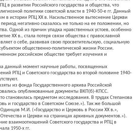
ПЦ в развитии Российского государства и общества, что
игиозной политики советской власти в 1940-50-е гг. Данный
м в истории РПЦ XX в. Насильственное вытеснение Церкви
период негативно сказалось не только на ее положении, но
тва. Одной из причин упадка нравственных устоев, особенно
тие XX в., стала потеря связи общества с православной
вляет о себе, развивая свою просветительскую, социальную
субъектом общественно-политической жизни России.
менном российском обществе требует изучения и
о на данный момент научные работы, посвященных
ний РПЦ и Советского государства во второй половине 1940-
утствуют.
взяты из фонда Государственного архива Российской
зовались опубликованные документы ВКП(б)-КПСС.
то становилась предметом исследования. В трудах Степанова
овь и государство в Советском Союзе.»). Так же большой
Одинцов М.И. («Государство и Церковь в России XX в.»,
 Отечества и Церкви на страницах архивных документов.»).
ение взаимоотношений Советского государства и РПЦ в
ала 1950-х гг.