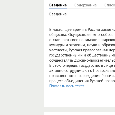
Введение
Содержание
Списо
Введение
В настоящее время в России заметн
общества. Осуществляя многообраз
отстаивают свое понимание широкого
культуры и экологии, науки и обр
частности, Русская православная це
государственными и общественными 
осуществлять духовно-просветительс
В свою очередь, государство в лице
активно сотрудничают с Православн
нравственного возрождения России. 
процесс объединения Русской право
завершенный при поддержке президе
Показать весь текст...
межрелигиозного и межкультурного 
по «возрождению духовного самосо
нравственности, решение важнейши
сохранение и укрепление межнацио
Путин лично вручил патриарху перв