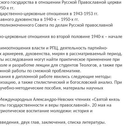
ского государства в отношении Русской Православной церкви
50-х гг.
сударственно-церковные отношения в 1943-1953 гг.
вного духовенства в 1940-х – 1950-х гг.
 уполномоченного Совета по делам Русской православной
но-церковные отношения во второй половине 1940-х – начале
аимоотношения власти и РПЦ, деятельность партийно-
х архиереев, духовенства, мирян в рассматриваемый период.
аты исследования могут найти практическое применение при
оле и разработке лекции для студентов Теологов, а также при
нной работы по смежной проблематике.
вания в дипломной работе явились следующие методы:
изацию, а также стилистический и богословский анализ. При
учебно-методические пособия, материалы научных
 Международных Александро-Невских чтениях «Святой князь
ты государственности и веры православной». 20 мая на
триотическое воспитание молодежи: история и