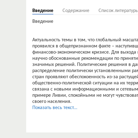
Введение
Содержание
Список литератур
Введение
Актуальность темы в том, что глобальный масш
проявился в общепризнанном факте – наступивш
финансово-экономическом кризисе. Для выхода и
научно обоснованные рекомендации по приняти
значимых решений. Политические решения в да
распределение политически установленными рам
стран проявляют обеспокоенность из-за растуще
общественно-политической ситуации на их терри
связана с новыми информационными и сетевыми
примере Ливии, спокойными не могут чувствова
своего населения.
Долгое время существовало убеждение, что реше
Показать весь текст...
организаций должны быть направлены на создан
К.-Й.-Г.?Виксель впервые определил политику 
общественными структурами. Позже эта мысль н
выбора.