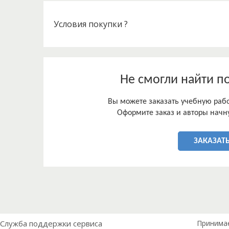
Теория общественного выбора - теория регулиро
органами надзора ограничений, дающих возмож
получить прибыль выше уровня, который обеспе
Условия покупки ?
конкуренции, но ниже уровня, обеспеченного у
Не смогли найти п
Вы можете заказать учебную работ
Оформите заказ и авторы начну
ЗАКАЗАТЬ
Служба поддержки сервиса
Принима