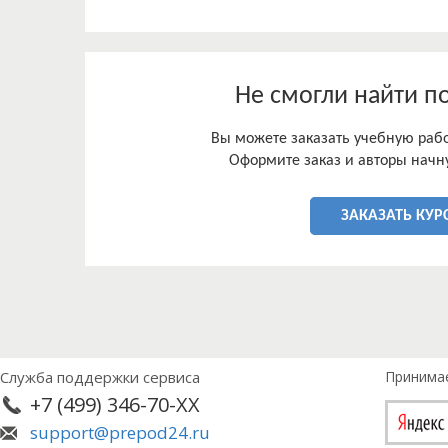
3) Определить игровые формы и методы обучени
занимающихся конным спортом.
Методы исследования.
Не смогли найти п
Теоретический: анализ педагогических исследов
обобщение.
Вы можете заказать учебную работ
Структура работы: данная работа состоит из вве
Оформите заказ и авторы начну
литературы.
ЗАКАЗАТЬ КУР
Служба поддержки сервиса
Принима
+7 (499) 346-70-XX
support@prepod24.ru