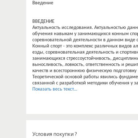
Введение
ВВЕДЕНИЕ
Актуальность исследования. Актуальностью данн
обучения навыкам у занимающихся конным спорт
соревновательной деятельности в данном виде с
Конный спорт - это комплекс различных видов а
езды, соревновательная деятельность и спортив
занимающихся стрессоустойчивость, дисциплини
выносливость, ловкость, ответственность и реши
качеств и всестороннюю физическую подготовку 
Теоретической основой работы явились фундам
связанной с разработкой методики обучения у 
В результате анализа психолого-педагогической
Показать весь текст...
значительное число работ, посвященных процес
Однако игровые формы и методы обучения в кон
распространены. Данная проблема и послужила 
Цель работы – изучить игровые формы и методы 
Задачи:
1) Проанализировать педагогическую литературу
2) Выявить особенности спортивно-технических
Условия покупки ?