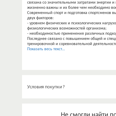
связана со значительными затратами энергии и 
жизненно важны и их более чем необходимо вос
Современный спорт и подготовка спортсменов 
двух факторов:
- уровнем физических и психологических нагрузо
физиологических возможностей организма;
- необходимостью применения различных подхо
Последнее связано с повышением общей и спец
тренировочной и соревновательной деятельност
перенапряжения, профилактикой возможных осл
Показать весь текст...
Связь между питанием и состоянием здоровья бы
древнегреческим врачом Гиппократом, и поздне
ученым, философом и врачом Авиценной [11]. Од
прошло более двадцати четырёх веков, в настоя
учитывающего физиологические потребности орг
продуктов питания и полезных питательных вещес
Одним из основных векторов решения рассматри
Условия покупки ?
обоснованных рационов с учетом вида спорта, в
факторов. Имеется необходимость создания нов
числе БАД на основе достижений современной 
на повышение спортивных результатов, профила
сохранение здоровья. [1:160]
Не смогли найти п