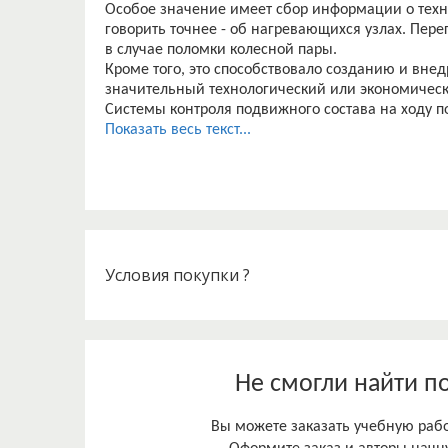
Особое значение имеет сбор информации о техн
говорить точнее - об нагревающихся узлах. Пере
в случае поломки колесной пары.
Кроме того, это способствовало созданию и внед
значительный технологический или экономическ
Системы контроля подвижного состава на ходу
межсетевой интерфейс, используя один формат 
Показать весь текст...
в каком состоянии находится та или иная детал
букса поезда, срабатывает оповещение о нагре
поступает дежурному по станции или оператору 
В данной дипломной работе был взят участок Юг
Графская-Тресвятская пост КТСМ 539км. По сост
кабелю линии связи, и в полном объеме не мож
необходимой модернизации. Модернизация сети 
Условия покупки ?
повысить качество передачи данных. Одной их с
является применение волоконно-оптического каб
Показания установок АСК ПС позволяют централ
роликового узла подвижного состава по показан
отделения железной дороги установлены технич
Не смогли найти п
Управление осуществляется оператором централь
здании отделения железной дороги на основани
Вы можете заказать учебную работ
поступающих от устройств контроля отображени