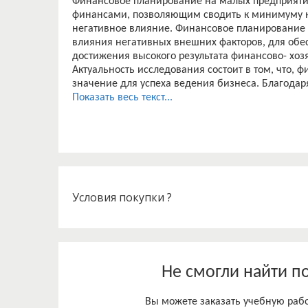
Финансовое планирование на малых предприяти
финансами, позволяющим сводить к минимуму н
негативное влияние. Финансовое планирование
влияния негативных внешних факторов, для обе
достижения высокого результата финансово- хоз
Актуальность исследования состоит в том, что,
значение для успеха ведения бизнеса. Благода
возможности разглядеть дальнейшее направлен
Показать весь текст...
действует как система раннего предупреждения, 
определить финансовые потребности и оптималь
повышения эффективности управления предприя
регламентированной отчетности, а также процес
планов, бюджетов. Все больше и больше предпр
процессов деятельности, в том числе и системы
точно проанализировать и дать прогноз финанс
Условия покупки ?
ее конечных стратегических и оперативных целе
Развитие строительного комплекса России ведет
возведение объектов социального, культурного
уровня жизни населения, строительство объекто
аэрокосмическая, военная, сельское хозяйство, 
Не смогли найти п
Инновационные направления в строительстве с
привлекательности отрасли и росту ВВП.
Вы можете заказать учебную работ
Целью настоящей работы является разработка 