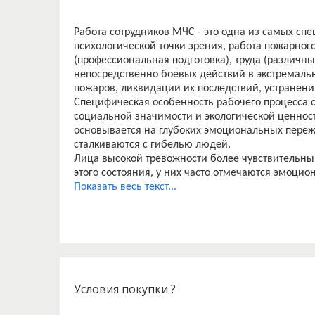
Работа сотрудников МЧС - это одна из самых сп
психологической точки зрения, работа пожарног
(профессиональная подготовка), труда (различны
непосредственно боевых действий в экстремаль
пожаров, ликвидации их последствий, устранен
Специфическая особенность рабочего процесса 
социальной значимости и экологической ценност
основывается на глубоких эмоциональных переж
сталкиваются с гибелью людей.
Лица высокой тревожности более чувствительны 
этого состояния, у них часто отмечаются эмоци
Тревожность непосредственно связана с риском
Показать весь текст...
устойчивость в большей степени выражена у лиц
рациональны и с меньшим эмоциональным напр
ситуацию. Они характеризуются более высокой 
указывает на более широкие возможности адапт
ригидность личностных качеств и психических ф
препятствует реализации рациональной и адекв
Эмоциональная устойчивость позволяет более эф
Условия покупки ?
хладнокровно применять усвоенные навыки, пр
дефицита времени. Устойчивые к стрессу лица х