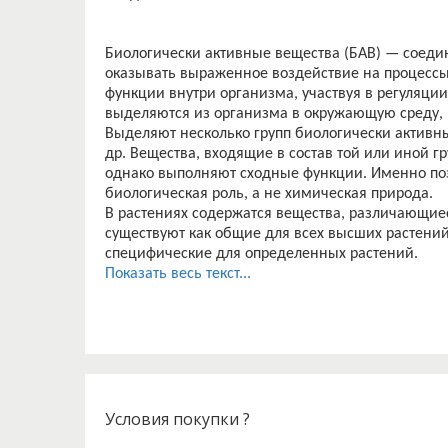
Биологически активные вещества (БАВ) — соеди
оказывать выраженное воздействие на процесс
функции внутри организма, участвуя в регуляции 
выделяются из организма в окружающую среду, в
Выделяют несколько групп биологически активн
др. Вещества, входящие в состав той или иной г
однако выполняют сходные функции. Именно поэ
биологическая роль, а не химическая природа.
В растениях содержатся вещества, различающиес
существуют как общие для всех высших растений 
специфические для определенных растений.
Изначально сложилось мнение, что биологическ
Показать весь текст...
выполняют лишь частные, вспомогательные фун
появлением тому, что в специальной и научно-п
рассматривались в отдельности друг от друга. 
на специфических функциях микронутриентов.
В настоящий же момент БАВ используют повсеме
Биологически активные вещества комплексно воз
поддержание и стимулирование иммунитета, под
Условия покупки ?
животных: используются как прикорм и для под