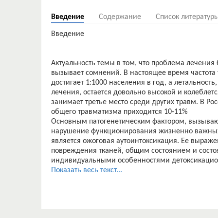
Введение
Содержание
Список литератур
Введение
Актуальность темы в том, что проблема лечения
вызывает сомнений. В настоящее время частота
достигает 1:1000 населения в год, а летальност
лечения, остается довольно высокой и колеблетс
занимает третье место среди других травм. В Ро
общего травматизма приходится 10-11%
Основным патогенетическим фактором, вызыва
нарушение функционирования жизненно важных 
является ожоговая аутоинтоксикация. Ее выраж
повреждения тканей, общим состоянием и сост
индивидуальными особенностями детоксикацио
Актуальными остаются вопросы объективной оцен
Показать весь текст...
предложено множество клинических и клинико-л
трудновыполнимы или недостаточно информатив
лабораторных исследований для оценки исходно
динамики в процессе лечения, помимо прямого д