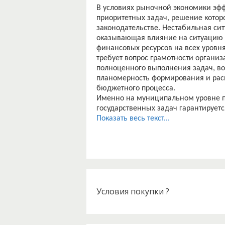
В условиях рыночной экономики эф
приоритетных задач, решение котор
законодательстве. Нестабильная си
оказывающая влияние на ситуацию в
финансовых ресурсов на всех уровн
требует вопрос грамотности органи
полноценного выполнения задач, во
планомерность формирования и рас
бюджетного процесса.
Именно на муниципальном уровне пр
государственных задач гарантируетс
на местном уровне. Роль муниципал
Показать весь текст...
воспроизводства нельзя переоценить
эффективности использования бюдже
развития общества, производства и
Существующий механизм межбюджет
налогов и региональных, а также 
индивидуально для расходов от выс
реализации функции выравнивания и
Условия покупки ?
увеличению собственных доходов бю
развивать свою экономическую базу
предполагает самостоятельный стат