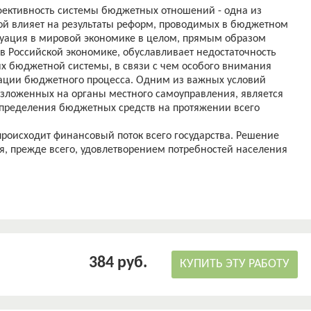
фективность системы бюджетных отношений - одна из
ой влияет на результаты реформ, проводимых в бюджетном
туация в мировой экономике в целом, прямым образом
 Российской экономике, обуславливает недостаточность
ях бюджетной системы, в связи с чем особого внимания
зации бюджетного процесса. Одним из важных условий
зложенных на органы местного самоуправления, является
пределения бюджетных средств на протяжении всего
оисходит финансовый поток всего государства. Решение
я, прежде всего, удовлетворением потребностей населения
ьного бюджета на протяжении всего процесса
, поэтому независимость, гибкость и высокая степень
тных средств на местном уровне являются ключом к успеху
 предприятий на любой территории.
ных отношений, в том числе отчисления от федеральных
финансовой помощи в местные бюджеты устанавливаются
ших органов власти, в основном сосредоточена на
384 руб.
 не стимулирует органы местного самоуправления к
КУПИТЬ ЭТУ РАБОТУ
джета. Это снижает стимулы местных органов власти
. Финансовая автономия местных органов власти
ус муниципальных образований в федеральном государстве.