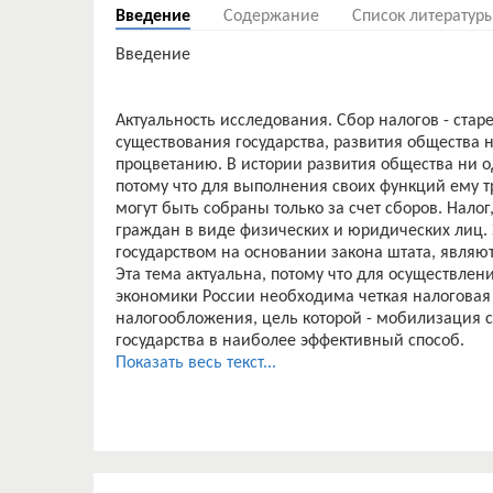
Введение
Содержание
Список литератур
Введение
Актуальность исследования. Сбор налогов - ста
существования государства, развития общества 
процветанию. В истории развития общества ни од
потому что для выполнения своих функций ему т
могут быть собраны только за счет сборов. Налог
граждан в виде физических и юридических лиц.
государством на основании закона штата, являю
Эта тема актуальна, потому что для осуществлен
экономики России необходима четкая налогова
налогообложения, цель которой - мобилизация 
государства в наиболее эффективный способ.
Целью данной курсовой работы является анализ
Показать весь текст...
по совершенствованию.
Главными задачами при изучении данной темы я
налоговой политики, анализ налоговой политики