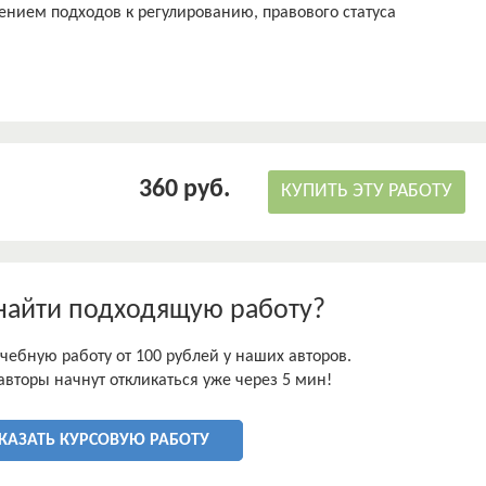
ением подходов к регулированию, правового статуса
улированием защиты прав заемщиков.
емы исследования.
 рассматриваются отдельные аспекты деятельности МФО и их
р, работы М.С. Бацуры, И.В. Ершовой, Е.Б. Лаутс, О.А.
нансовых организаций как элементов финансовой системы
.Э. Рождественской.
и отсутствуют комплексные исследования государственного
360 руб.
КУПИТЬ ЭТУ РАБОТУ
найти подходящую работу?
чебную работу от 100 рублей у наших авторов.
авторы начнут откликаться уже через 5 мин!
КАЗАТЬ КУРСОВУЮ РАБОТУ