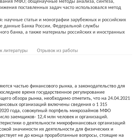
ования МФО; общенаучные методы анализа, синтеза,
тижения поставленных задач часто использовался метод
: научные статьи и монографии зарубежных и российских
ие данные Банка России, Федеральной службы
ного банка, а также материалы российских и иностранных
к литературы
Отрывок из работы
ются частью финансового рынка, а законодательство для
 последнее время государственное регулирование
щего обзора рынка, необходимо отметить, что на 24.04.2021
ансовых организаций включены сведения о 1 315
а 2020 года, совокупный портфель микрозаймов МФО
исло заемщиков- 12,4 млн человек и организаций.
теристики о деятельности микрофинансовых организаций
сокой значимости их деятельности для физических и
ществует не до конца проработанные вопросы, стоящие на