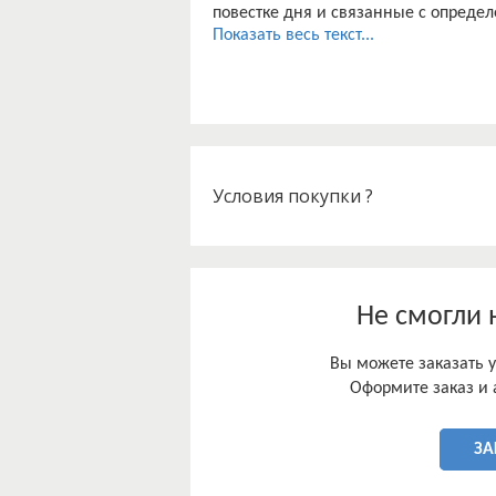
повестке дня и связанные с определ
микрофинансовой организации, рег
Показать весь текст...
Степень научной разработанности т
Есть ряд научных работ, в которых
место в банковской системе. Наприме
Тарасенко. Характеристика микрофи
приводится в работах А.Г. Гузнова, Т
Вместе с тем до настоящего времен
Условия покупки ?
Не смогли 
Вы можете заказать у
Оформите заказ и 
ЗА