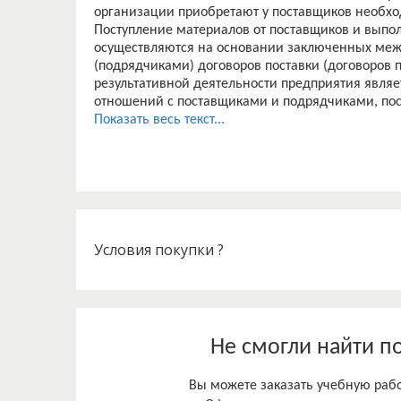
организации приобретают у поставщиков необхо
Поступление материалов от поставщиков и выпо
осуществляются на основании заключенных меж
(подрядчиками) договоров поставки (договоров
результативной деятельности предприятия явля
отношений с поставщиками и подрядчиками, пос
финансовую деятельность предприятия и могут п
Показать весь текст...
относится: несвоевременная поставка, повышени
продукции, поставка брака товара и другое.
Формирование кредиторской и дебиторской зад
деятельности предприятия является обычной пра
пределах определенных приемлемых значений. 
сомнительной дебиторскойзадолженности указыв
дисциплины, что требует немедленных мер по у
Условия покупки ?
Финансовая устойчивость, независимость и плат
величины дебиторской и кредиторской задолже
контрагентами обязуют
постоянно возобновлять различные расчеты, это 
Не смогли найти п
Вы можете заказать учебную работ