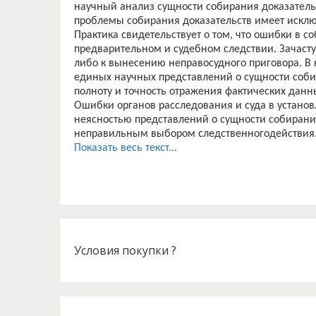
научный анализ сущности собирания доказатель
проблемы собирания доказательств имеет искл
Практика свидетельствует о том, что ошибки в 
предварительном и судебном следствии. Зачаст
либо к вынесению неправосудного приговора. В к
единых научных представлений о сущности соби
полноту и точность отражения фактических данн
Ошибки органов расследования и суда в устано
неясностью представлений о сущности собирани
неправильным выбором следственногодействия
Доказательства и доказывание – основные вопр
Показать весь текст...
процесса. К ним обращались многие авторы, что
которые вбирали бы в себя такое множество раз
теории и практики.Однако проблемы доказыван
решения.
Для определения сущности собирания доказатель
внутренней структуре следует подвергнуть анал
познавательной деятельности, осуществляемой с
Условия покупки ?
доказательства могли быть использованы как сред
получить в распоряжение следователя или суда 
выделить из всего необходимого множества фак