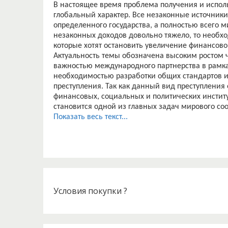
В настоящее время проблема получения и испол
глобальный характер. Все незаконные источник
определенного государства, а полностью всего м
незаконных доходов довольно тяжело, то необхо
которые хотят остановить увеличение финансово
Актуальность темы обозначена высоким ростом ч
важностью международного партнерства в рамка
необходимостью разработки общих стандартов и
преступления. Так как данный вид преступления 
финансовых, социальных и политических институ
становится одной из главных задач мирового со
Легализация незаконных доходов неизбежно веде
Показать весь текст...
масштабе. Поэтому увеличение и укоренение та
угрозой как для любой страны, так и для всего 
Объект данного исследования – международно-п
незаконных доходов.
Предметом исследования является международн
проблеме.
Цель курсовой работы состоит в изучении между
Условия покупки ?
незаконными доходами.
Для осуществления поставленной цели определ
? определить понятие и способы легализации не