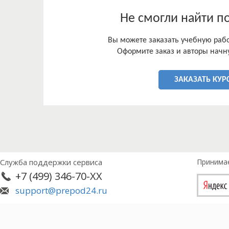
? изучить основные направления борьбы с данн
? выявить существующие международно-правов
Не смогли найти п
доходами;
? рассмотреть деятельность FATF и оценить эффе
Вы можете заказать учебную работ
В работе были использованы международные но
Оформите заказ и авторы начну
специалистов, учебная литература.
Курсовая работа состоит из введения, двух глав
литературы.
ЗАКАЗАТЬ КУР
Служба поддержки сервиса
Принима
+7 (499) 346-70-XX
support@prepod24.ru