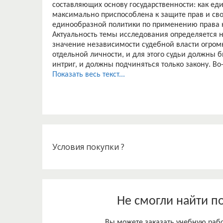
составляющих основу государственности: как ед
максимально приспособлена к защите прав и св
единообразной политики по применению права н
Актуальность темы исследования определяется н
значение независимости судебной власти огромно
отдельной личности, и для этого судьи должны 
интриг, и должны подчиняться только закону. Во
судебной власти требует особенно бережного от
Показать весь текст...
необходимость повышенной её охраны с помощь
что, в свою очередь, возможно лишь при условии
необходимо исследовать установленные Констит
и выявить возможные причины их несоблюдения.
функционирования судебной власти являются о
конституционные законы о высших судебных орг
устанавливающие их компетенцию, порядок образ
Условия покупки ?
материально - техническое и организационное о
Но достаточная законодательная база, обеспечи
справедливого, гуманного, неотвратимого правосу
полной мере реализовать заложенный в Констит
осуществлению правосудия, обеспечению к нему 
Не смогли найти п
Исследование этой проблемы позволит понять пр
возможные пути их устранения.
Вы можете заказать учебную работ