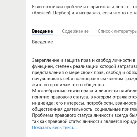
Если возникли проблемы с оригинальностью – н
(Алексей_Цербер) и я исправлю, если что то не т
Введение
Содержание
Список литератур
Введение
Закрепление и защита прав и свобод личности 
функцией, степень реализации которой затрагива
представления о мере своих прав, свобод и обя
почувствовать себя полноправным членом гражда
жить по правилам этого общества.
Многообразные связи права и личности наиболе
понятие правового статуса, в котором отражают
индивида: его интересы, потребности, взаимоотн
общественная деятельность, социальные притяз
Проблема правового статуса личности всегда был
так как правовой статус личности является юри
обществе.
Показать весь текст...
Все это обуславливает актуальность исследовани