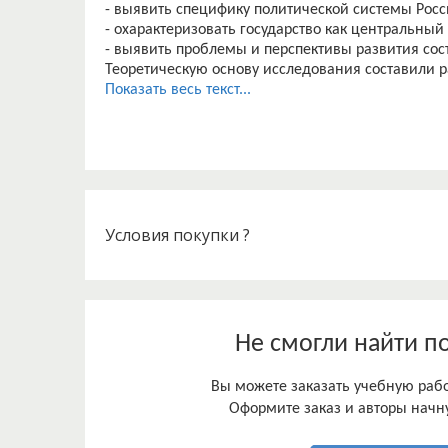
- выявить специфику политической системы Росс
- охарактеризовать государство как центральный
- выявить проблемы и перспективы развития сос
Теоретическую основу исследования составили 
исследователей - политологов, правоведов, госу
Показать весь текст...
дискуссий, научно-практических конференций 
теоретические труды, авторефераты и материал
материалы многочисленных профильных сайтов с
Условия покупки ?
Не смогли найти п
Вы можете заказать учебную работ
Оформите заказ и авторы начну