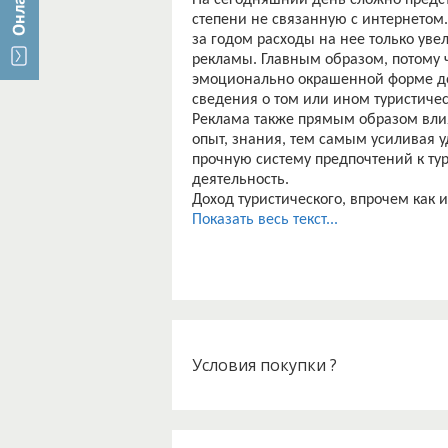
На сегодняшний день сложно предст
степени не связанную с интернетом.
за годом расходы на нее только уве
рекламы. Главным образом, потому 
эмоционально окрашенной форме до
сведения о том или ином туристичес
Реклама также прямым образом вли
опыт, знания, тем самым усиливая уд
прочную систему предпочтений к ту
деятельность.
Доход туристического, впрочем как 
сочетания соответствующих форм и с
Показать весь текст...
руководства,а так же специалистов 
рекламного процесса, тонкостей пр
рекламной деятельности, формиров
Актуальность данной дипломной раб
развитие туризма, его невозможно п
Учитывая конкурентный характер ту
Условия покупки ?