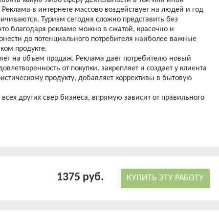
авить какую-либо сферу деятельности в той или иной
 Реклама в интернете массово воздействует на людей и год
личиваются. Туризм сегодня сложно представить без
что благодаря рекламе можно в сжатой, красочно и
нести до потенциального потребителя наиболее важные
ком продукте.
яет на объем продаж. Реклама дает потребителю новый
овлетворенность от покупки, закрепляет и создает у клиента
ристическому продукту, добавляет коррективы в бытовую
и всех других свер бизнеса, впрямую зависит от правильного
тредств влияния на потребителя. И это требует от
туристических предприятий – познания современного
иминения рекламы в индустрии туризма, распланирования
ания бюджета и оценки эффективности рекламы.
оты заключается в том, что как бы не было дальнейшее
редставить без участия интернета и интернет рекламы.
ристской деятельности на рынке спроса и предложения,
1375 руб.
КУПИТЬ ЭТУ РАБОТУ