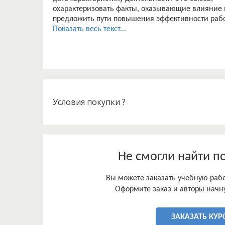
охарактеризовать факты, оказывающие влияние 
предложить пути повышения эффективности раб
Методы исследования: теоретические и эмпириче
Показать весь текст...
сравнение, синтез, графический метод и др.
Условия покупки ?
Не смогли найти п
Вы можете заказать учебную работ
Оформите заказ и авторы начну
ЗАКАЗАТЬ КУР