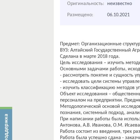
Оригинальность:
неизвестно
Размещено:
06.10.2021
Предмет: Организационные структу
ВУЗ: Алтайский Государственный Агр
Сделана в марте 2018 года.
Цель исследования – изучить метод
Основными задачами работы, исходя
- рассмотреть понятие и сущность у
- исследовать цели системы управл
- изучить классификацию методов у
Объект исследования – общественн
персоналом на предприятии. Предме
Методологической основой исследов
познания, системный подход, анали
При написании работы была использо
Антонова, А.В. Иванова, О.М. Исаева,
Работа состоит из введения, трех р
Работа была успешно сдана - заказч