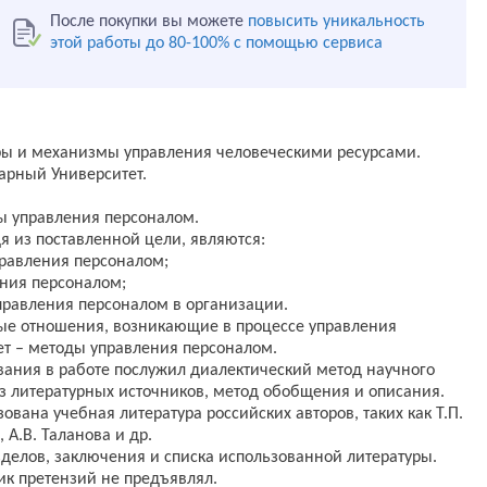
После покупки вы можете
повысить уникальность
этой работы до 80-100% с помощью сервиса
ры и механизмы управления человеческими ресурсами.
арный Университет.
ы управления персоналом.
 из поставленной цели, являются:
правления персоналом;
ения персоналом;
правления персоналом в организации.
ые отношения, возникающие в процессе управления
т – методы управления персоналом.
ания в работе послужил диалектический метод научного
з литературных источников, метод обобщения и описания.
вана учебная литература российских авторов, таких как Т.П.
 А.В. Таланова и др.
азделов, заключения и списка использованной литературы.
ик претензий не предъявлял.