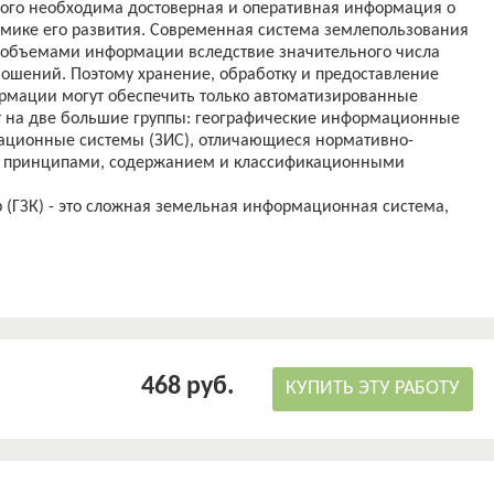
того необходима достоверная и оперативная информация о
мике его развития. Современная система землепользования
и объемами информации вследствие значительного числа
ношений. Поэтому хранение, обработку и предоставление
рмации могут обеспечить только автоматизированные
т на две большие группы: географические информационные
ационные системы (ЗИС), отличающиеся нормативно-
, принципами, содержанием и классификационными
 (ГЗК) - это сложная земельная информационная система,
области земельных отношений на всех административно-
егион, край, область, муниципальное образование).
рмации о каждом земельно-кадастровом участке, контуре
 административной единице, их динамике под силу только
468 руб.
КУПИТЬ ЭТУ РАБОТУ