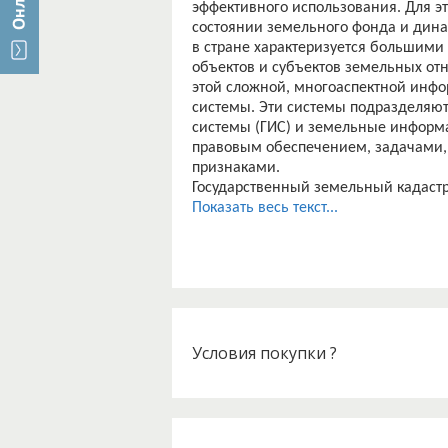
эффективного использования. Для э
состоянии земельного фонда и дина
в стране характеризуется большим
объектов и субъектов земельных от
этой сложной, многоаспектной инфо
системы. Эти системы подразделяю
системы (ГИС) и земельные информ
правовым обеспечением, задачами
признаками.
Государственный земельный кадастр
решающая разнообразные задачи в 
Показать весь текст...
территориальных уровнях (страна, р
Обработка огромных массивов инфо
земельных угодий, хозяйственной и
Условия покупки ?