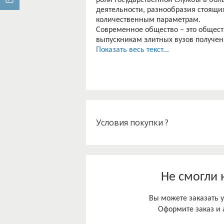
роли государственной службы в боль
деятельности, разнообразия стоящих
количественным параметрам.
Современное общество – это общес
выпускникам элитных вузов полученн
после чего знания устаревают, и тре
Показать весь текст...
Цель работы основные направления 
Условия покупки ?
Не смогли 
Вы можете заказать у
Оформите заказ и 