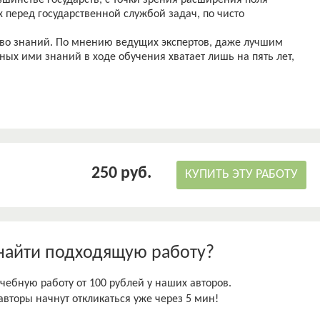
шинстве государств, с точки зрения расширения поля
 перед государственной службой задач, по чисто
тво знаний. По мнению ведущих экспертов, даже лучшим
ых ими знаний в ходе обучения хватает лишь на пять лет,
буется их обновление.
развития государственной службы в системе МЧС России.
250 руб.
КУПИТЬ ЭТУ РАБОТУ
найти подходящую работу?
чебную работу от 100 рублей у наших авторов.
авторы начнут откликаться уже через 5 мин!