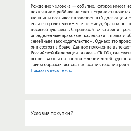
Рождение человека — событие, которое имеет н
появлением ребёнка на свет в стране становит
женщины возникает нравственный долг отца и м
если его родители вместе не живут, браком не 
несемейную связь. С правовой точки зрения ро
определённые правовые последствия: права и о
семейным законодательством. Однако это проис
они состоят в браке. Данное положение вытекает
Российской Федерации (далее – СК РФ), где сказ
основываются на происхождении детей, удостов
Таким образом, основания возникновения родите
первых, кровное родство, во-вторых, его государ
Показать весь текст...
Забота о детях, их воспитание — равное право и 
Российской Федерации).
Актуальность дипломной работы заключается в то
конституционном уровне рассматривается как ра
обстоятельством продиктована необходимость б
реализации конституционных обязанностей роди
продемонстрирована правоприменительной прак
Условия покупки ?
тенденции к злоупотреблениям родительскими 