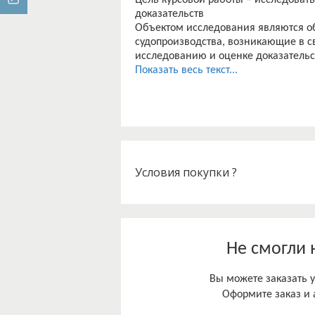
Цель курсовой работы – исследоват
доказательств
Объектом исследования являются о
судопроизводства, возникающие в св
исследованию и оценке доказательс
начала непосредственности.
Показать весь текст...
Предмет исследования включает в с
которых реализуется принцип непоср
применения этих норм.
Условия покупки ?
Не смогли 
Вы можете заказать у
Оформите заказ и 