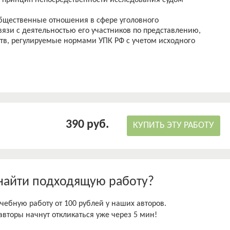
ь принцип непосредственности исследования судом
бщественные отношения в сфере уголовного
язи с деятельностью его участников по представлению,
тв, регулируемые нормами УПК РФ с учетом исходного
ебя нормы уголовно-процессуального законодательства, в
едственности уголовного судопроизводства, практику
390 руб.
КУПИТЬ ЭТУ РАБОТУ
найти подходящую работу?
чебную работу от 100 рублей у наших авторов.
авторы начнут откликаться уже через 5 мин!