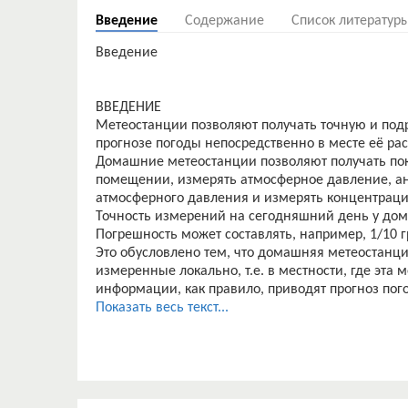
Введение
Содержание
Список литератур
Введение
ВВЕДЕНИЕ
Метеостанции позволяют получать точную и по
прогнозе погоды непосредственно в месте её ра
Домашние метеостанции позволяют получать пок
помещении, измерять атмосферное давление, а
атмосферного давления и измерять концентрацию
Точность измерений на сегодняшний день у дом
Погрешность может составлять, например, 1/10 
Это обусловлено тем, что домашняя метеостанци
измеренные локально, т.е. в местности, где эта 
информации, как правило, приводят прогноз пого
прогноз усредняется на определенную область.
Показать весь текст...
Метеостанция имеет встроенные в основной блок
этому, прибор проводит измерения параметров м
Кроме того, в основном блоке располагается да
Основной блок оснащен дисплеем для вывода по
кнопку управления, которые обеспечивают взаим