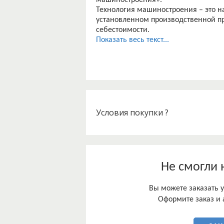
машиностроения».
Технология машиностроения – это н
установленном производственной п
себестоимости.
В настоящее время используют сист
Показать весь текст...
процесса с его оптимизацией по вс
эксплуатационным качествам.
Продолжается совершенствование т
сборки. Развитие технологии машин
массовому применению высокоэффек
обеспечивающих комплексную механ
перевооружение его основных отрас
Условия покупки ?
В данной работе будет подробно р
полок рабочей лопатки 3 ступени ко
самолетов.
Не смогли 
Вы можете заказать у
Оформите заказ и 