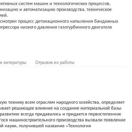
тивных систем машин и технологических процессов,
изацию и автоматизацию производства, техническое
лей.
ассмотрен процесс детонационного напыления бандажных
мпрессора низкого давления газотурбинного двигателя
к литературы
Отрывок из работы
ю технику всем отраслям народного хозяйства, определяет
азывает решающее влияние на создание материальной базы
о развитию всегда придавалось и придается первостепенное
гося машиностроительного производства вызвали появление
ой науки, получившей название «Технология