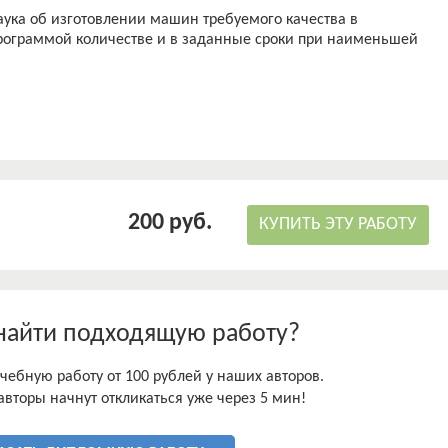
аука об изготовлении машин требуемого качества в
рограммой количестве и в заданные сроки при наименьшей
емы автоматизированного управления технологического
ем основным параметрам изготовления и требуемым
ехнологических процессов изготовления деталей машин и
остроения на данном этапе должно осуществлять переход к
тивных систем машин и технологических процессов,
изацию и автоматизацию производства, техническое
200 руб.
лей.
КУПИТЬ ЭТУ РАБОТУ
ассмотрен процесс детонационного напыления бандажных
мпрессора низкого давления газотурбинного двигателя
найти подходящую работу?
чебную работу от 100 рублей у наших авторов.
авторы начнут откликаться уже через 5 мин!