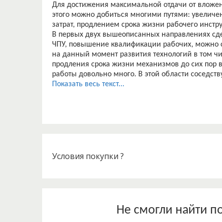
Для достижения максимальной отдачи от вложе
этого можно добиться многими путями: увелич
затрат, продлением срока жизни рабочего инстр
В первых двух вышеописанных направлениях сде
ЧПУ, повышение квалификации рабочих, можно 
на данный момент развития технологий в том чи
продления срока жизни механизмов до сих пор 
работы довольно много. В этой области соседств
(наука о трении и процессах, сопровождающих т
Показать весь текст...
восстановление деталей машин.
Восстановление деталей машин обеспечивает эк
энергетических и трудовых ресурсов, а также р
охрану окружающей среды. Для восстановления
требуется от 5 до 8 раз меньше технологически
деталей.
Большинство деталей ремонтируемых машин выб
Условия покупки ?
износа рабочих поверхностей, составляющего не
деталей. Если учесть, что к моменту списания 
использования путем восстановления пригодно о
восстановления изношенных деталей является н
и существенным резервом повышения качества р
Не смогли найти п
материальных и трудовых ресурсов.