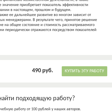
по финансово-хозяйственной деятельности, а также
е значение приобретает показатель эффективности
ании в настоящем, прошлом и будущем.
также ее дальнейшее развитие во многом зависит от
х менеджерами. В результате чего, принятое решение
е на общее состояние и стоимость рассматриваемого
они периодически отражаются посредством показателей
тся с помощью специальных методов ее анализа.
ределяет необходимость в детальном виде рассмотреть
оценки финансового менеджмента.
боте является АО «Почта России».
процесс стоимостных методов оценки эффективности
а России».
 методы стоимостной оценки эффективности финансового
490 руб.
КУПИТЬ ЭТУ РАБОТУ
 потребовалось решить следующие задачи:
остного метода оценки;
тодов оценки;
 методов оценки;
ую характеристику;
найти подходящую работу?
 структуры управления;
енеджмента;
чебную работу от 100 рублей у наших авторов.
ершенствованию эффективности менеджмента.