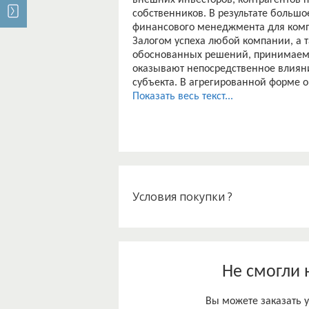
внешних инвесторов, контрагентов 
собственников. В результате большо
финансового менеджмента для комп
Залогом успеха любой компании, а 
обоснованных решений, принимаемы
оказывают непосредственное влияни
субъекта. В агрегированной форме 
финансовой отчетности и оцениваю
Показать весь текст...
Актуальность темы исследования оп
особенности методов стоимостной 
Объектом исследования в данной ра
Предметом исследования является 
финансового менеджмента АО «Почт
Целью работы является определить
менеджмента АО «Почта России.
Условия покупки ?
Для достижения поставленной цели
– изучить понятие и сущность стоим
– рассмотреть виды стоимостных ме
– определить критерии стоимостных
– дать организационно-экономическ
Не смогли 
– провести анализ организационной
– провести анализ эффективности м
Вы можете заказать у
– разработать мероприятия по сов