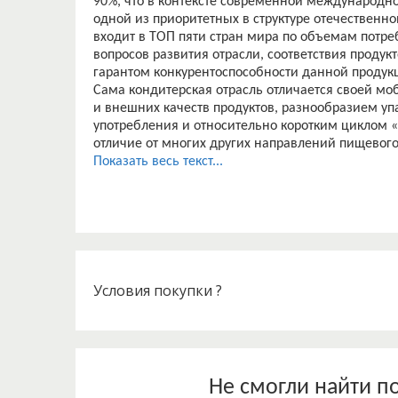
90%, что в контексте современной международно
одной из приоритетных в структуре отечественной
входит в ТОП пяти стран мира по объемам потре
вопросов развития отрасли, соответствия проду
гарантом конкурентоспособности данной продук
Сама кондитерская отрасль отличается своей м
и внешних качеств продуктов, разнообразием уп
употребления и относительно коротким циклом 
отличие от многих других направлений пищевого
Кондитерские товары ? это изделия, большая час
Показать весь текст...
сладкого вещества (меда, ксилита, сорбита), а т
сливочного масла, какао–бобов, ядер орехов, му
сладкие продукты, отличающиеся приятными вк
высокой пищевой ценностью, калорийностью и 
Кондитерские изделия компенсируют высокобелк
изготовления кондитерских изделий используют 
различные фруктовые наполнители, муку различны
Условия покупки ?
пищевые красители и ароматизаторы, студнеобраз
Раньше эта продукция выпускалась в условиях го
свободного рынка, кондитерские изделия выра
форму собственности, а часть продукции завозит
Ассортимент кондитерских изделий на рынках Ро
Не смогли найти п
новых видов кондитерских товаров. В результате