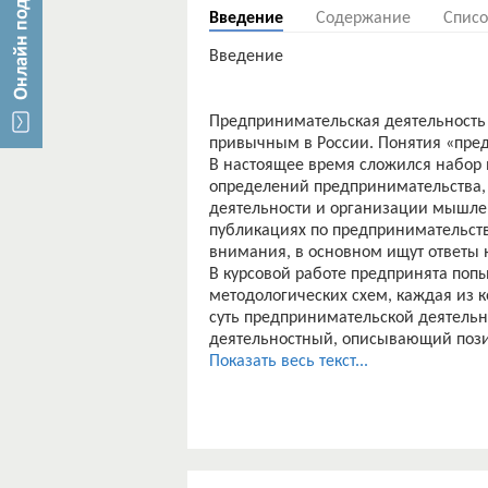
Введение
Содержание
Списо
Введение
Предпринимательская деятельность 
привычным в России. Понятия «пре
В настоящее время сложился набор 
определений предпринимательства,
деятельности и организации мышлен
публикациях по предпринимательств
внимания, в основном ищут ответы на 
В курсовой работе предпринята поп
методологических схем, каждая из 
суть предпринимательской деятельно
деятельностный, описывающий пози
организацию их взаимодействия.
Показать весь текст...
Актуальностью данного исследовани
деятельности напрямую влияет на п
выбор корпоративной формы предпр
организации, сыграют положительну
экономики государства в целом.