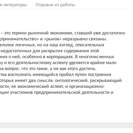
к литературы
Отрывок из работы
– это термин рыночной экономики, ставший уже достаточно
дпринимательство» и «рынок» неразрывно связаны.
вполне логичных, но на наш взгляд, описательных
 недостаточных для раскрытия содержания этой
ия о ней, особенно в корпорациях. В многочисленных
у и его деятельностному аспекту уделяется крайне мало
вопрос: что это такое, а не как этого достичь.
ытка восполнить имеющийся пробел путем построения
которых имеет два смысла: онтологический, раскрывающий
сти, ее экономический аспект, и организационно-
ции участников предпринимательской деятельности и
я обусловлена тем, что ведение предпринимательской
оложение экономической ситуации государства. Правильный
инимательской деятельности, а также схемы её
ю роль не только для владельцев самого бизнеса, но и для