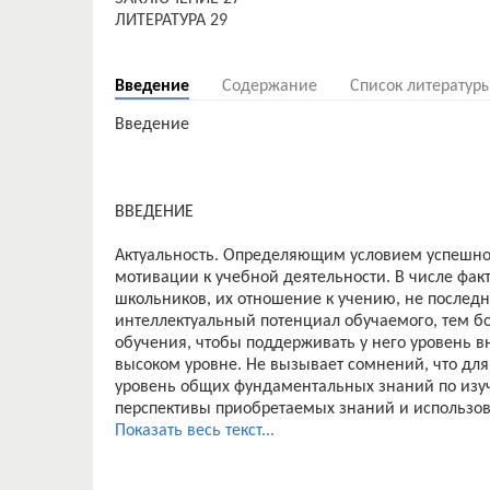
ЛИТЕРАТУРА 29
Введение
Содержание
Список литератур
Введение
ВВЕДЕНИЕ
Актуальность. Определяющим условием успешнос
мотивации к учебной деятельности. В числе фа
школьников, их отношение к учению, не последн
интеллектуальный потенциал обучаемого, тем б
обучения, чтобы поддерживать у него уровень в
высоком уровне. Не вызывает сомнений, что д
уровень общих фундаментальных знаний по изу
перспективы приобретаемых знаний и использов
Целесообразность использования исследователь
Показать весь текст...
образовательного процесса в школе определяетс
что одним из условий эффективности учебного п