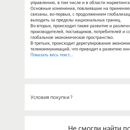
управлению, в том числе и в области маркетинга
Основные изменения, повлиявшие на применяем
связаны, во-первых, с продолжением глобализац
выходить за пределы национальных границ.
Во-вторых, происходит также развитие и различн
производителей, поставщиков, потребителей и со
глобальное экономическое пространство.
В-третьих, происходит дерегулирование эконом
телекоммуникаций, что приводит к развитию ин
сети интернет за счет роста конкуренции среди 
Показать весь текст...
В этих условиях меняется роль информационных
средством автоматизации, в настоящее время яв
Для хозяйствующих субъектов всех отраслей хо
коммуникационных сетей дает новые возможност
Так, практические исследования американских к
современных технологий в продвижении товаров 
маркетинга, приводит к увеличению доходов ком
Условия покупки ?
Таким образом, актуальность исследования зак
инструментов маркетинговой деятельности в из
большое влияние оказало развитие интернета и 
Объектом исследования является деятельность 
собой малое предприятия, которое оказывает усл
Не смогли найти п