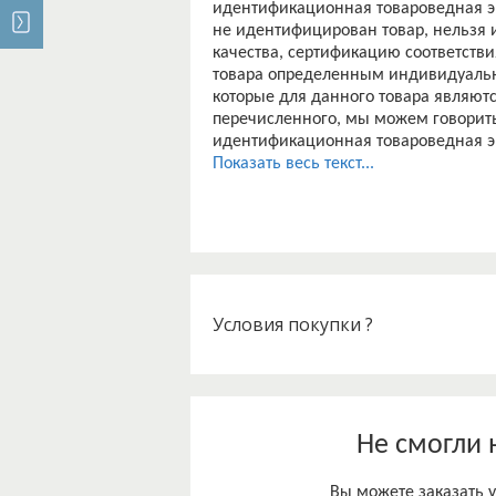
идентификационная товароведная эк
не идентифицирован товар, нельзя и
качества, сертификацию соответстви
товара определенным индивидуаль
которые для данного товара являют
перечисленного, мы можем говорить
идентификационная товароведная эк
Актуальность данного исследования 
Показать весь текст...
множество производителей и фирм, 
Целью выпускной квалификационной
идентификации и идентификационн
фальсификации и оценить качество 
При написании работы необходимо 
– раскрыть понятие идентификации 
– выявить критерии идентификации
Условия покупки ?
– изучить современный ассортимент
– изучить основные способы фальси
– оценить практическую эффективно
работы с экспертной группой.
Предметом исследования послужили
Не смогли 
конкурентоспособности пшеничной 
Теоретической основой написания 
Вы можете заказать у