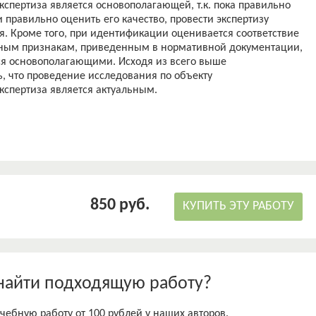
спертиза является основополагающей, т.к. пока правильно
 правильно оценить его качество, провести экспертизу
я. Кроме того, при идентификации оценивается соответствие
ным признакам, приведенным в нормативной документации,
ся основополагающими. Исходя из всего выше
, что проведение исследования по объекту
спертиза является актуальным.
обусловлена тем, что массовое производство продукции,
вызывает сложность в выборе качественного продукта.
 работы, является исследование особенностей
ых признаков, позволяющих выявить наличие
и безопасность продукции.
решить следующие задачи:
и охарактеризовать ее методы;
850 руб.
 муки пшеничной;
КУПИТЬ ЭТУ РАБОТУ
 пшеничной муки и ее свойства;
фикации данного продукта и методы их обнаружения;
сть применения выявленных критериев за счет создания и
 процессы идентификации, оценки качества и
найти подходящую работу?
муки.
выпускной квалификационной работы послужили учебники,
чебную работу от 100 рублей у наших авторов.