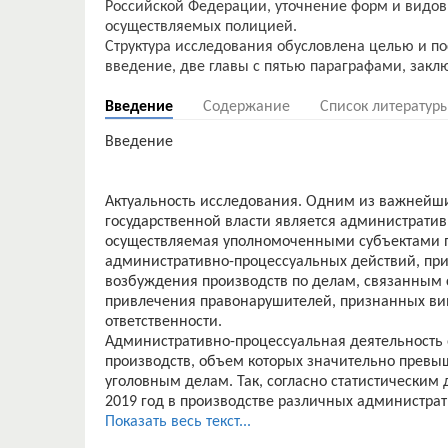
Российской Федерации, уточнение форм и видов
осуществляемых полицией.
Структура исследования обусловлена целью и п
Введение
Содержание
Список литератур
Введение
Актуальность исследования. Одним из важнейши
государственной власти является административ
осуществляемая уполномоченными субъектами 
административно-процессуальных действий, пр
возбуждения производств по делам, связанным
привлечения правонарушителей, признанных ви
ответственности.
Административно-процессуальная деятельность 
производств, объем которых значительно прев
уголовным делам. Так, согласно статистическим
2019 год в производстве различных администрат
об административных правонарушениях, из них 
Показать весь текст...
были привлечены к административной ответств