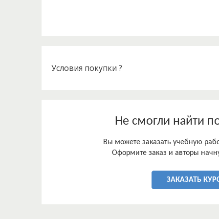
благодаря интеграции форматов и методологии 
Вместе с этим, тенденции находятся в рамках в
принципа, установленного в ст. 7 Конституции Р
политика государства направлена на «создание
свободное развитие человека».
Условия покупки ?
Не смогли найти п
Вы можете заказать учебную работ
Оформите заказ и авторы начну
ЗАКАЗАТЬ КУР