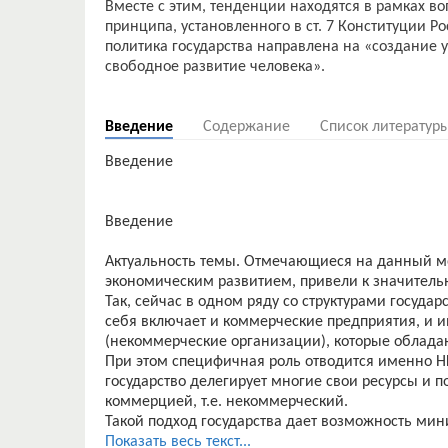
Вместе с этим, тенденции находятся в рамках в
принципа, установленного в ст. 7 Конституции Р
политика государства направлена на «создание
свободное развитие человека».
Введение
Содержание
Список литератур
Введение
Введение
Актуальность темы. Отмечающиеся на данный мо
экономическим развитием, привели к значитель
Так, сейчас в одном ряду со структурами госуда
себя включает и коммерческие предприятия, и 
(некоммерческие организации), которые облада
При этом специфичная роль отводится именно Н
государство делегирует многие свои ресурсы и п
коммерцией, т.е. некоммерческий.
Такой подход государства дает возможность ми
соцсферу, а также улучшает отношения, возник
Показать весь текст...