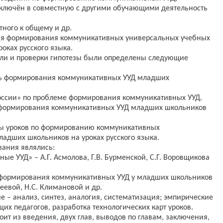
ключён в совместную с другими обучающими деятельность
тного к общему и др.
вия формирования коммуникативных универсальных учебных
оках русского языка.
ели и проверки гипотезы были определены следующие
сть формирования коммуникативных УУД младших
оссии» по проблеме формирования коммуникативных УУД.
я формирования коммуникативных УУД младших школьников
рты уроков по формированию коммуникативных
адших школьников на уроках русского языка.
вания являлись:
ые УУД» – А.Г. Асмолова, Г.В. Бурменской, С.Г. Воровщикова
я формирования коммуникативных УУД у младших школьников
меевой, Н.С. Климановой и др.
 – анализ, синтез, аналогия, систематизация; эмпирические
их педагогов, разработка технологических карт уроков.
оит из введения, двух глав, выводов по главам, заключения,