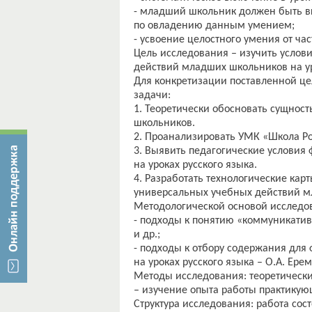
- младший школьник должен быть в
по овладению данным умением;
- усвоение целостного умения от час
Цель исследования – изучить усло
действий младших школьников на ур
Для конкретизации поставленной ц
задачи:
1. Теоретически обосновать сущно
школьников.
2. Проанализировать УМК «Школа Р
3. Выявить педагогические услови
на уроках русского языка.
4. Разработать технологические ка
универсальных учебных действий мл
Методологической основой исследо
- подходы к понятию «коммуникативн
и др.;
- подходы к отбору содержания дл
на уроках русского языка – О.А. Ере
Методы исследования: теоретические
– изучение опыта работы практикующ
Структура исследования: работа сост