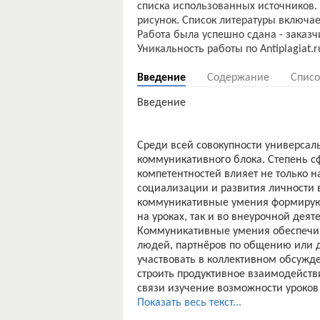
списка использованных источников. 
рисунок. Список литературы включа
Работа была успешно сдана - заказч
Введение
Содержание
Списо
Введение
Среди всей совокупности универсал
коммуникативного блока. Степень 
компетентностей влияет не только на
социализации и развития личности 
коммуникативные умения формируют
на уроках, так и во внеурочной деят
Коммуникативные умения обеспечив
людей, партнёров по общению или де
участвовать в коллективном обсужде
строить продуктивное взаимодействи
связи изучение возможности уроков
коммуникативных универсальных уче
Показать весь текст...
своевременным.