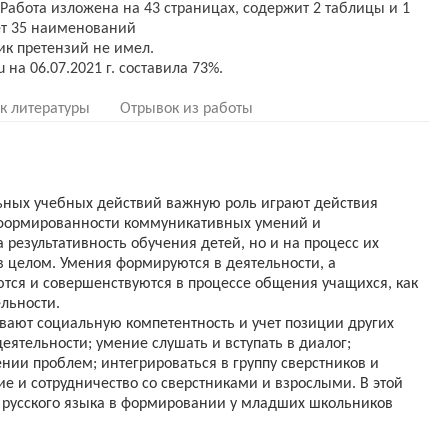
Работа изложена на 43 страницах, содержит 2 таблицы и 1
ет 35 наименований
ик претензий не имел.
к литературы
Отрывок из работы
ьных учебных действий важную роль играют действия
сформированности коммуникативных умений и
 результативность обучения детей, но и на процесс их
в целом. Умения формируются в деятельности, а
ся и совершенствуются в процессе общения учащихся, как
ельности.
ают социальную компетентность и учет позиции других
ятельности; умение слушать и вступать в диалог;
нии проблем; интегрироваться в группу сверстников и
е и сотрудничество со сверстниками и взрослыми. В этой
 русского языка в формировании у младших школьников
бных действий (далее – УУД) представляется актуальным и