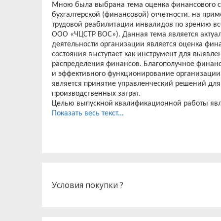
Мною была выбрана тема оценка финансового с
бухгалтерской (финансовой) отчетности. на при
трудовой реабилитации инвалидов по зрению вс
ООО «ЧЦСТР ВОС»). Данная тема является актуа
деятельности организации является оценка фин
состояния выступает как инструмент для выявл
распределения финансов. Благополучное финанс
и эффективного функционирование организации
является принятие управленческий решений дл
производственных затрат.
Целью выпускной квалификационной работы явл
знаний и применение научных методов познания
Показать весь текст...
организации. Анализ и оценка финансового сос
выравниванию финансового состояния организа
Для достижения поставленных целей необходим
? Изучить теоритические основы анализа финанс
? Дать краткую организационно – экономическу
? Проанализировать показатели платежеспособн
? Оценить финансовое состояние ООО «ЧЦСТР В
Условия покупки ?
? Произвести анализ рентабельности ООО «ЧЦСТ
? Разработать пути совершенствования финансо
Объектом исследования является ООО «ЧЦСТР В