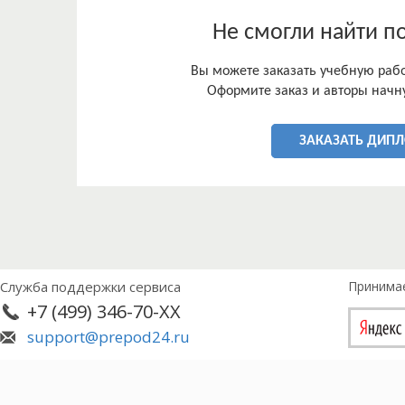
финансовые процессы, экономические результат
При выполнении работы были использованы сл
Не смогли найти п
структурный, сравнительный анализ, анализ ко
Практическая значимость работы заключается в 
Вы можете заказать учебную работ
использовать как базу для дальнейшего изучени
Оформите заказ и авторы начну
Произведенный анализ и пути совершенствован
могу быть приняты во внимание организации, д
ЗАКАЗАТЬ ДИП
Служба поддержки сервиса
Принима
+7 (499) 346-70-XX
support@prepod24.ru