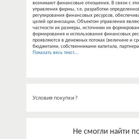
возникают финансовые отношения. В связи с эт
управления фирмы, т.е. разработки определенн
регулирования финансовых ресурсов, обеспечив
целей организации. Объектом управления являю
частности их размеры, источники их формирова
формирования и использования финансовых рес
проявляются в денежных потоках (величине и с
бюджетами, собственниками капитала, партнера
Актуальность выбранной темы заключается в том
Показать весь текст...
отчeтов раскрывает причины успехов, а также не
совершенствования деятельности организации.
Объектом исследования данной курсовой работы
бухгалтерской отчeтности, и требования предъя
Предметом исследования является содержание го
Целью данной работы является изложение теорет
формирования годовой бухгалтерской финансово
Условия покупки ?
Для достижения поставленной цели, необходим
– раскрыть сущность, значение и требования бух
– рассмотреть содержание и состав бухгалтерско
– рассмотреть МСФО и адаптацию к ним российск
Курсовая работа состоит из введения, двух глав
Не смогли найти п
источников.