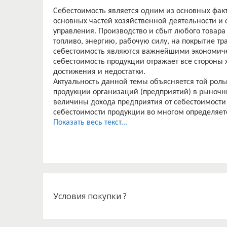
Себестоимость является одним из основных фак
основных частей хозяйственной деятельности и
управления. Производство и сбыт любого товара
топливо, энергию, рабочую силу, на покрытие тра
себестоимость являются важнейшими экономич
себестоимость продукции отражает все стороны 
достижения и недостатки.
Актуальность данной темы объясняется той роль
продукции организаций (предприятий) в рыночн
величины дохода предприятия от себестоимости 
себестоимости продукции во многом определяет
продукции и зависит от функционального назнач
Показать весь текст...
также от технологии, организации производства
специалисты должны хорошо разбираться в мех
и учитывать важность правильного выбора мето
выпускаемой продукции, уметь выявлять причин
Данная курсовая работа посвящена исследовани
частности, связана с расходами предприятия на 
выполнение работ. Кроме этого, производится а
Условия покупки ?
выдвижение на их основе выводов и заключений
Отдельно рассматривается тема, касающаяся се
Основная цель курсовой работы - исследовать ст