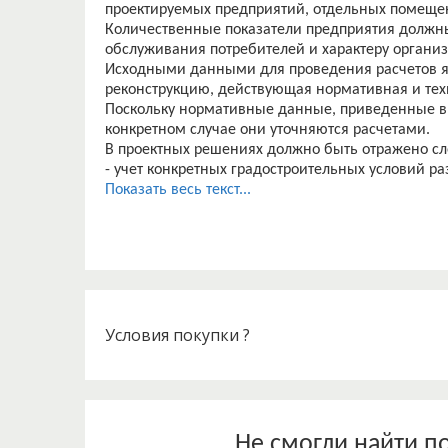
проектируемых предприятий, отдельных помеще
Количественные показатели предприятия должны
обслуживания потребителей и характеру организ
Исходными данными для проведения расчетов я
реконструкцию, действующая нормативная и тех
Поскольку нормативные данные, приведенные в 
конкретном случае они уточняются расчетами.
В проектных решениях должно быть отражено с
- учет конкретных градостроительных условий р
(поселковой) застройки;
Показать весь текст...
- формирование объемно-планировочных структ
требованиям и создающих оптимальную среду дл
- внедрение экономичных конструктивных систе
обеспечивающих возможность создания зданий в
- применение современного технологического, 
оборудования в соответствии с санитарными тр
- максимальное использование полуфабрикатов
Условия покупки ?
промышленности или фабриками - заготовочным
предприятиями, что позволяет уменьшить площа
повысить
эффективность работы предприятия и его рентаб
Предприятия общественного питания часто име
Не смогли найти п