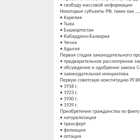
• свободу массовой информации
Некоторые субъекты РФ, такие как 
• Карелия
• Тыва
• Башкортостан
• Кабардино-Балкария
• Чечня
• Адыгея
Первая стадия законодательного проце
• предварительное рассмотрение за
• обсуждение и одобрение закона 
• законодательная инициатива
Первую советскую конституцию РСФС
• 1918 г.
• 1923 г.
• 1930 г.
• 1939 г.
Приобретение гражданства по факту
• натурализация
• трансферт
• филиация
• оптация