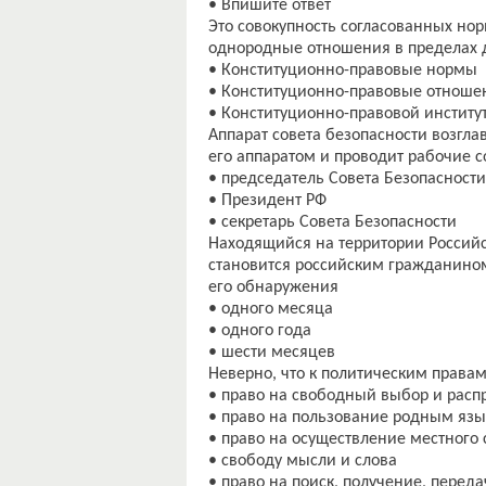
• Впишите ответ
Это совокупность согласованных но
однородные отношения в пределах 
• Конституционно-правовые нормы
• Конституционно-правовые отноше
• Конституционно-правовой институ
Аппарат совета безопасности возгла
его аппаратом и проводит рабочие 
• председатель Совета Безопасности
• Президент РФ
• секретарь Совета Безопасности
Находящийся на территории Российс
становится российским гражданином 
его обнаружения
• одного месяца
• одного года
• шести месяцев
Неверно, что к политическим правам 
• право на свободный выбор и рас
• право на пользование родным яз
• право на осуществление местного
• свободу мысли и слова
• право на поиск, получение, перед