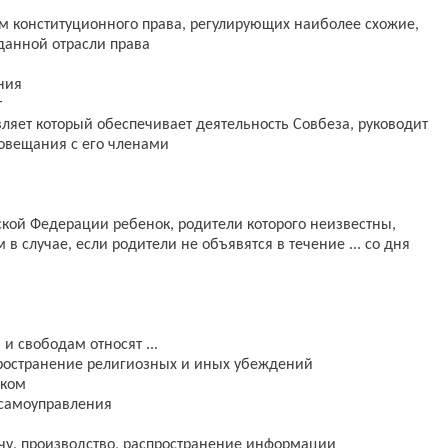
рм конституционного права, регулирующих наиболее схожие,
данной отрасли права
ния
т
вляет который обеспечивает деятельность Совбеза, руководит
совещания с его членами
кой Федерации ребенок, родители которого неизвестны,
в случае, если родители не объявятся в течение ... со дня
и свободам относят ...
пространение религиозных и иных убеждений
ыком
 самоуправления
ачу, производство, распространение информации