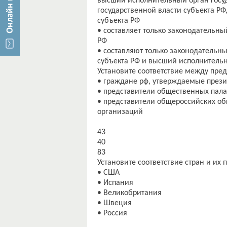
высший исполнительный орган госуд
государственной власти субъекта РФ
субъекта РФ
• составляет только законодательны
РФ
• составляют только законодательны
субъекта РФ и высший исполнительн
Установите соответствие между пре
• граждане рф, утверждаемые през
• представители общественных пала
• представители общероссийских о
организаций
43
40
83
Установите соответствие стран и их 
• США
• Испания
• Великобритания
• Швеция
• Россия