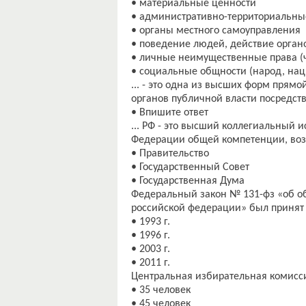
• материальные ценности
• административно-территориальные
• органы местного самоуправления
• поведение людей, действие орган
• личные неимущественные права (ч
• социальные общности (народ, нац
... - это одна из высших форм пря
органов публичной власти посредст
• Впишите ответ
... РФ - это высший коллегиальный 
Федерации общей компетенции, воз
• Правительство
• Государственный Совет
• Государственная Дума
Федеральный закон № 131-фз «об о
российской федерации» был принят 
• 1993 г.
• 1996 г.
• 2003 г.
• 2011 г.
Центральная избирательная комисси
• 35 человек
• 45 человек