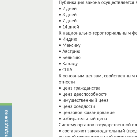
Публикация закона осуществляется в
• 2 дней
• 3 дней
• 7 дней
• 14 дней
К национально-территориальным фе
• Индию
• Мексику
• Австрию
• Бельгию
• Канаду
• США
К основным цензам, свойственным 
отнести
• ценз гражданства
• ценз дееспособности
• имущественный ценз
• ценз оседлости
• цензовое командование
• избирательный ценз
Систему органов государственной вла
• составляют законодательный (пред