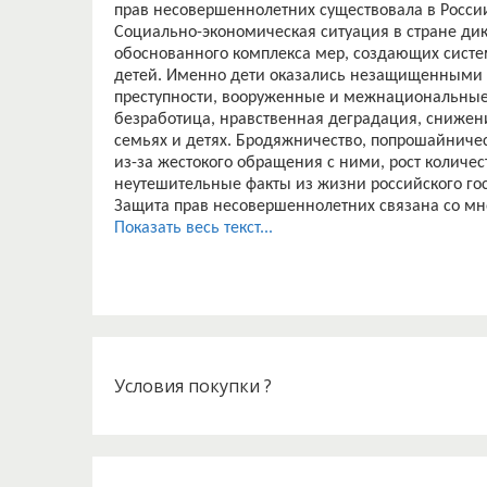
прав несовершеннолетних существовала в России
Социально-экономическая ситуация в стране дик
обоснованного комплекса мер, создающих систе
детей. Именно дети оказались незащищенными в
преступности, вооруженные и межнациональные
безработица, нравственная деградация, снижени
семьях и детях. Бродяжничество, попрошайничес
из-за жестокого обращения с ними, рост количес
неутешительные факты из жизни российского гос
Защита прав несовершеннолетних связана со мн
практического характера. Вызваны они различны
Показать весь текст...
недостатками правовой регламентации, отсутст
прав несовершеннолетних. Одним из перспекти
правосудия является создание или преобразова
смешанной уголовно и гражданско-правовой юр
современного типа).
Принятый в последнее время федеральный закон
гарантиях прав ребенка в Российской Федерации»
Условия покупки ?
гарантии прав и законных интересов ребенка, п
создания правовых социально-экономических ус
интересов несовершеннолетних.
Между тем, Конвенция о правах ребенка ООН, 