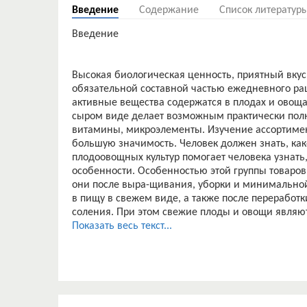
Введение
Содержание
Список литератур
Введение
Высокая биологическая ценность, приятный вку
обязательной составной частью ежедневного р
активные вещества содержатся в плодах и овоща
сыром виде делает возможным практически пол
витамины, микроэлементы. Изучение ассортиме
большую значимость. Человек должен знать, как
плодоовощных культур помогает человека узнать,
особенности. Особенностью этой группы товаров 
они после выра-щивания, уборки и минимальной
в пищу в свежем виде, а также после переработ
соления. При этом свежие плоды и овощи явля
уникальной, неизменной ферментативной сист
Показать весь текст...
с одной стороны, длительную сохранность отдель
оказывающие физическое активное воздействие 
Целью курсового проекта является исследование
консервов.
Задачами курсовой работы являются: