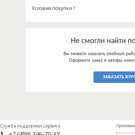
-исследовать ассортимент овощных консервов;
-исследовать упаковку и маркировку;
Условия покупки ?
-исследовать качество овощных консервов;
-рассчитать конкурентоспособность;
-сделать выводы.
Не смогли найти п
Вы можете заказать учебную работ
Оформите заказ и авторы начну
ЗАКАЗАТЬ КУР
Служба поддержки сервиса
Принима
+7 (499) 346-70-XX