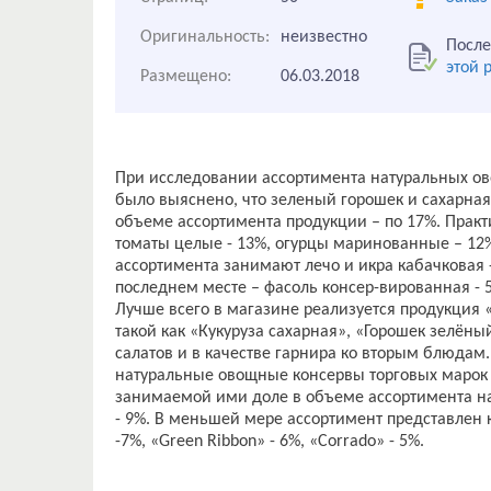
Оригинальность:
неизвестно
После
этой 
Размещено:
06.03.2018
При исследовании ассортимента натуральных ов
было выяснено, что зеленый горошек и сахарна
объеме ассортимента продукции – по 17%. Прак
томаты целые - 13%, огурцы маринованные – 1
ассортимента занимают лечо и икра кабачковая 
последнем месте – фасоль консер-вированная - 
Лучше всего в магазине реализуется продукция «B
такой как «Кукуруза сахарная», «Горошек зелён
салатов и в качестве гарнира ко вторым блюдам
натуральные овощные консервы торговых марок «П
занимаемой ими доле в объеме ассортимента нах
- 9%. В меньшей мере ассортимент представлен к
-7%, «Green Ribbon» - 6%, «Corrado» - 5%.