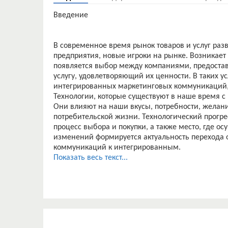
Введение
В современное время рынок товаров и услуг ра
предприятия, новые игроки на рынке. Возникает
появляется выбор между компаниями, предоста
услугу, удовлетворяющий их ценности. В таких 
интегрированных маркетинговых коммуникаций,
Технологии, которые существуют в наше время 
Они влияют на наши вкусы, потребности, желани
потребительской жизни. Технологический прогре
процесс выбора и покупки, а также место, где ос
изменений формируется актуальность перехода 
коммуникаций к интегрированным.
Таким образом, изучение, создание и управлен
Показать весь текст...
коммуникаций позволяет предприятиям соответ
рынка и изменению потребностей потребителей.
Объектом исследования является агентство нед
Предметом исследования являются управление
коммуникациями.
Целью данной курсовой работы являетсяанализ